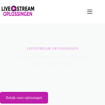
LIVESTREAM OPLOSSINGEN
Professionele livestream
voor elk event
Webinars, seminars & hybride events
Compleet technisch ontzorgd
Bekijk onze oplossingen