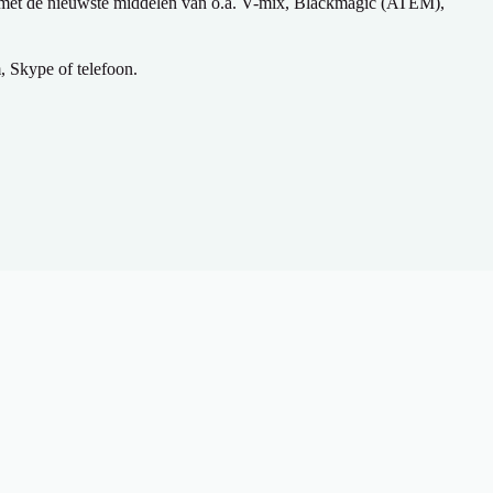
 met de nieuwste middelen van o.a. V-mix, Blackmagic (ATEM),
, Skype of telefoon.